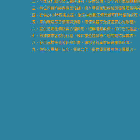
二、全車隊均取得合法營運許可，提供合規、安全的包車旅遊服
三、每位司機均經過專業培訓，擁有豐富駕駛經驗與優質服務精
四、提供24小時客服支援，旅途中遇到任何問題可即時協助處理
五、車內環境每日清潔與消毒，確保乘客享受舒適安心的旅程。
六、提供透明化價格與合理費用，絕無隱藏收費，保障您的權益
七、根據需求客製化行程，確保旅遊體驗符合您的期待與需求。
八、使用高標準乘客保險計畫，讓您全程享有無憂旅遊保障。
九、與各大景點、飯店、餐廳合作，提供優質推薦與專屬優惠。