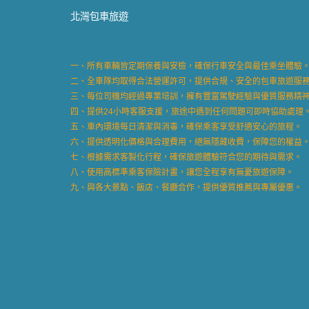
北灣包車旅遊
一、所有車輛皆定期保養與安檢，確保行車安全與最佳乘坐體驗
二、全車隊均取得合法營運許可，提供合規、安全的包車旅遊服
三、每位司機均經過專業培訓，擁有豐富駕駛經驗與優質服務精
四、提供24小時客服支援，旅途中遇到任何問題可即時協助處理
五、車內環境每日清潔與消毒，確保乘客享受舒適安心的旅程。
六、提供透明化價格與合理費用，絕無隱藏收費，保障您的權益
七、根據需求客製化行程，確保旅遊體驗符合您的期待與需求。
八、使用高標準乘客保險計畫，讓您全程享有無憂旅遊保障。
九、與各大景點、飯店、餐廳合作，提供優質推薦與專屬優惠。