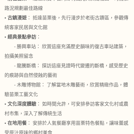
路況規劃最佳路線
•
古鎮漫遊
： 抵達苗栗後，先行漫步於老街古蹟區，參觀傳
統客家民居與文化館
•
經典景點參訪
：
- 勝興車站： 欣賞這座充滿歷史韻味的復古車站建築，
拍攝美照留念
- 龍騰斷橋： 探訪這座見證時代變遷的斷橋，感受歷史
的痕跡與自然侵蝕的藝術
- 木雕博物館： 了解當地木雕藝術，欣賞精緻作品，體
驗苗栗工藝文化
•
文化深度體驗
： 如時間允許，可安排參訪客家文化村或農
村市集，深入了解傳統生活
•
在地用餐
： 安排於人氣餐廳享用苗栗特色餐點，讓味蕾感
受原汁原味的鄉村美食