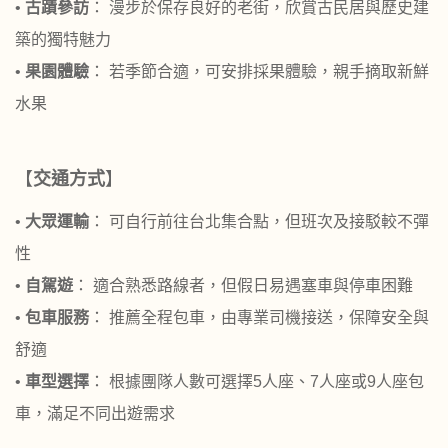
•
古蹟參訪
： 漫步於保存良好的老街，欣賞古民居與歷史建
築的獨特魅力
•
果園體驗
： 若季節合適，可安排採果體驗，親手摘取新鮮
水果
【
交通方式
】
•
大眾運輸
： 可自行前往台北集合點，但班次及接駁較不彈
性
•
自駕遊
： 適合熟悉路線者，但假日易遇塞車與停車困難
•
包車服務
： 推薦全程包車，由專業司機接送，保障安全與
舒適
•
車型選擇
： 根據團隊人數可選擇5人座、7人座或9人座包
車，滿足不同出遊需求