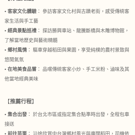
•
客家文化體驗
： 參訪客家文化村與古蹟老街，感受傳統客
家生活與手工藝
•
經典景點巡禮
： 探訪勝興車站、龍騰斷橋與木雕博物館，
了解當地歷史與藝術精髓
•
鄉村風情
： 驅車穿越稻田與果園，享受純樸的農村景致與
悠閒氣氛
•
在地美食品嘗
： 品嚐傳統客家小炒、手工米粉、滷味及其
他當地經典美味
【
推薦行程
】
•
集合出發
： 於台北市區或指定集合點準時出發，全程包車
接送
•
前往苗栗
： 沿途欣賞中台灣鄉村風光與廣闊稻田，司機依