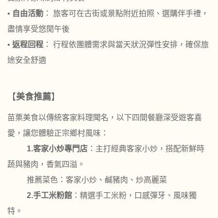
•
自由活動
： 旅客可在古街或景點附近拍照、選購伴手禮，
盡情享受悠閒午後
•
返程回程
： 行程依團體需求與當天狀況彈性安排，確保旅
途安全舒適
【
美食推薦
】
苗栗美食以傳統客家料理聞名，以下四間餐廳深受遊客喜
愛，讓您體驗正宗鄉村風味：
1.
客家小炒專門店
：主打經典客家小炒，搭配新鮮時
蔬與豬肉，香氣四溢。
推薦菜色：客家小炒、鹹豬肉、炒高麗菜
2.
手工米粉館
：精選手工米粉，口感彈牙、風味獨
特。