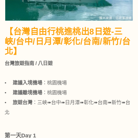
【台灣自由行桃進桃出8日遊-三
峽/台中/日月潭/彰化/台南/新竹/台
北】
台灣旅遊指南 / 八日遊
•
建議入境機場
：桃園機場
•
建議離境機場
：桃園機場
•
旅遊台灣
：三峽➠台中➠日月潭➠彰化➠台南➠新竹➠台
北
第一天Day 1