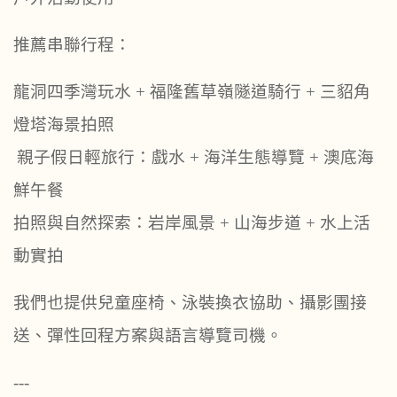
推薦串聯行程：
龍洞四季灣玩水
+
福隆舊草嶺隧道騎行
+
三貂角
燈塔海景拍照
親子假日輕旅行：戲水
+
海洋生態導覽
+
澳底海
‍‍‍
鮮午餐
拍照與自然探索：岩岸風景
+
山海步道
+
水上活
動實拍
我們也提供兒童座椅、泳裝換衣協助、攝影團接
送、彈性回程方案與語言導覽司機。
---