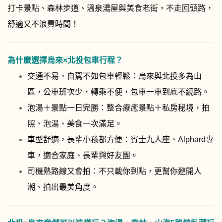
打卡景點、森林步道、溫泉湯屋與美食老街，不走回頭路，
舒適又不浪費時間！
為什麼選擇烏來×北投包車行程？
交通不易，自駕不如包車輕鬆：烏來與北投多為山
區，公車班次少，轉乘不便，包車一車到底不繞路。
泡湯＋景點一日完勝：整合療癒景點＋私房秘境，拍
照、泡湯、美食一次滿足。
車型舒適，長輩小孩都方便：賓士九人座、Alphard專
車，適合家庭、長輩與好友團。
司機熟路線又會拍：不只載你到點，更幫你避開人
潮、拍出最美角度。