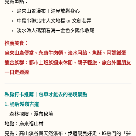
亮點重點：
烏來山景瀑布＋湯屋放鬆身心
中段串聯北市人文地標 or 文創巷弄
淡水漁人碼頭看海＋金色夕陽作收尾
推薦美食：
烏來山產便當、永康牛肉麵、淡水阿給、魚酥、阿媽鐵蛋
適合族群：都市上班族週末休閒、親子輕旅、旅台外國朋友
一日走透透
私房打卡推薦｜包車才能去的祕境景點
1.
桶后越嶺古道
｜森林探險・瀑布秘境
地點：烏來福山村
亮點：高山溪谷與天然瀑布，步道親民好走，IG熱門的「夢