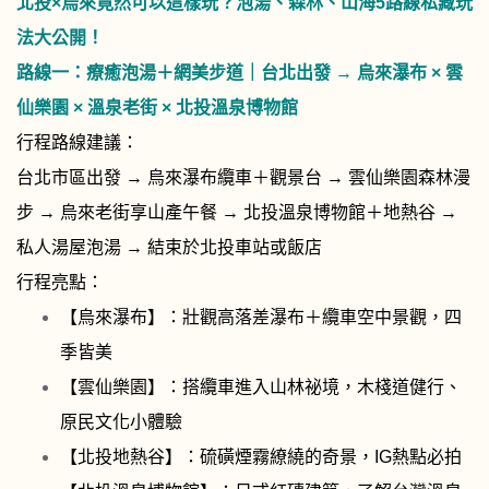
北投×烏來竟然可以這樣玩？泡湯、森林、山海5路線私藏玩
法大公開！
路線一：
療癒泡湯＋網美步道｜台北出發 → 烏來瀑布 × 雲
仙樂園 × 溫泉老街 × 北投溫泉博物館
行程路線建議：
台北市區出發 → 烏來瀑布纜車＋觀景台 → 雲仙樂園森林漫
步 → 烏來老街享山產午餐 → 北投溫泉博物館＋地熱谷 →
私人湯屋泡湯 → 結束於北投車站或飯店
行程亮點：
【烏來瀑布】：壯觀高落差瀑布＋纜車空中景觀，四
季皆美
【雲仙樂園】：搭纜車進入山林祕境，木棧道健行、
原民文化小體驗
【北投地熱谷】：硫磺煙霧繚繞的奇景，IG熱點必拍