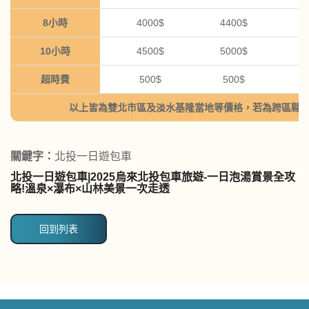
8小時
4000$
4400$
5
10小時
4500$
5000$
6
超時費
500$
500$
5
以上皆為雙北市區及淡水基隆當地等價格，若為跨區縣
關鍵字：
北投一日遊包車
北投一日遊包車|2025烏來北投包車旅遊-一日泡湯賞景全攻
略!溫泉×瀑布×山林美景一次走透
回到列表