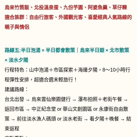
烏來竹筒飯、北投溫泉蛋、九份芋圓、阿婆魚羹、草仔粿
適合族群：自由行旅客、外國觀光客、喜愛經典人氣路線的
親子與情侶
路線五:
半日泡湯 × 半日都會散策｜烏來半日遊 × 北市散策
× 淡水夕陽
行程特色：山中泡湯＋市區探索＋海邊夕陽，8～10小時行
程彈性安排，超適合週末輕旅行！
建議路線：
台北出發 → 烏來雲仙樂園健行 → 瀑布拍照＋老街午餐 →
返回市區 → 中正紀念堂 or 華山文創園區 or 永康街自由散
策 → 前往淡水漁人碼頭 or 淡水老街 → 看夕陽＋晚餐 → 結
束返程