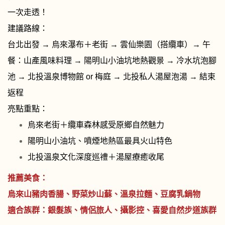
一次走透！
建議路線：
台北出發 → 烏來瀑布＋老街 → 雲仙樂園（搭纜車）→ 午
餐：山產風味料理 → 陽明山小油坑地熱觀景 → 冷水坑泡腳
池 → 北投溫泉博物館 or 梅庭 → 北投私人湯屋泡湯 → 結束
返程
亮點重點：
烏來老街＋纜車森林感受原鄉自然魅力
陽明山小油坑、噴煙地熱區最具火山特色
北投溫泉文化深度巡禮＋湯屋療癒收尾
推薦美食：
烏來山豬肉香腸、野菜炒山蘇、溫泉拉麵、豆腐乳鍋物
適合族群：銀髮族、情侶旅人、攝影控、喜愛自然步道族群