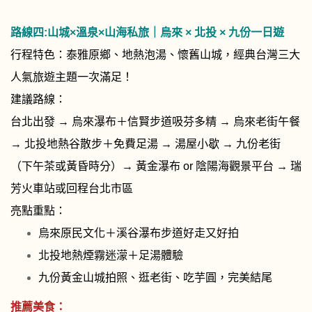
路線四:
山城×溫泉×山海私旅｜烏來 × 北投 × 九份一日遊
行程特色：泰雅原鄉、地熱泡湯、懷舊山城，經典台灣三大
人氣旅遊主題一次滿足！
建議路線：
台北出發 → 烏來瀑布＋信賢步道吸芬多精 → 烏來老街午餐
→ 北投地熱谷散步＋免費足湯 → 湯屋小歇 → 九份老街
（下午茶或黃昏時分）→ 黃金瀑布 or 陰陽海觀景平台 → 瑞
芳火車站或回程台北市區
亮點重點：
烏來原民文化＋溪谷瀑布步道好走又好拍
北投地熱煙霧迷濛＋足湯體驗
九份黃金山城拍照、逛老街、吃芋圓，完美結尾
推薦美食：