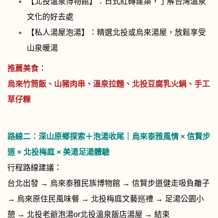
【北投溫泉博物館】：日式紅磚建築，了解台灣溫泉
文化的好去處
【私人湯屋泡湯】：精選北投或烏來湯屋，放鬆享受
山泉暖湯
推薦美食：
烏來竹筒飯、山豬肉串、溫泉拉麵、北投豆腐乳火鍋、手工
草仔粿
路線二：
深山原鄉探索＋泡湯收尾｜烏來泰雅風情 × 信賢步
道 × 北投梅庭 × 美湯足湯體驗
行程路線建議：
台北出發 → 烏來泰雅民族博物館 → 信賢步道健走吸負離子
→ 烏來原住民風味餐 → 北投梅庭文藝巡禮 → 足湯公園小
憩 → 北投老爺泡湯or北投溫泉飯店湯屋 → 結束