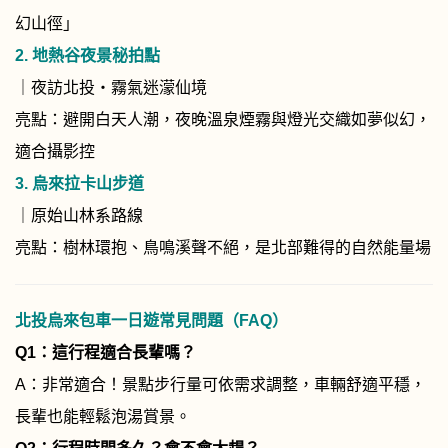
幻山徑」
2.
地熱谷夜景秘拍點
｜夜訪北投・霧氣迷濛仙境
亮點：避開白天人潮，夜晚溫泉煙霧與燈光交織如夢似幻，
適合攝影控
3.
烏來拉卡山步道
｜原始山林系路線
亮點：樹林環抱、鳥鳴溪聲不絕，是北部難得的自然能量場
北投烏來包車一日遊常見問題（FAQ）
Q1
：這行程適合長輩嗎？
A：非常適合！景點步行量可依需求調整，車輛舒適平穩，
長輩也能輕鬆泡湯賞景。