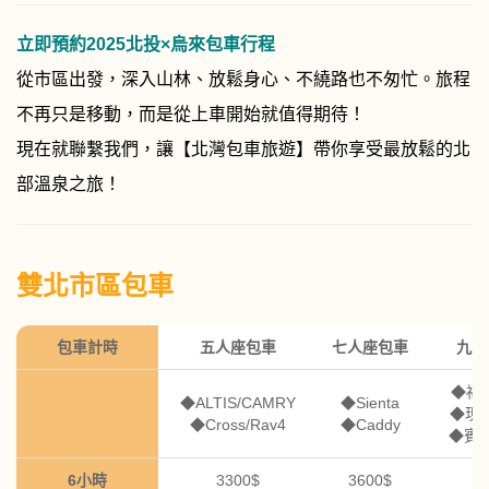
立即預約2025北投×烏來包車行程
從市區出發，深入山林、放鬆身心、不繞路也不匆忙。旅程
不再只是移動，而是從上車開始就值得期待！
現在就聯繫我們，讓【北灣包車旅遊】帶你享受最放鬆的北
部溫泉之旅！
雙北市區包車
包車計時
五人座包車
七人座包車
九人
◆福斯
◆ALTIS/CAMRY
◆Sienta
◆現代
◆Cross/Rav4
◆Caddy
◆賓士V
6小時
3300$
3600$
4